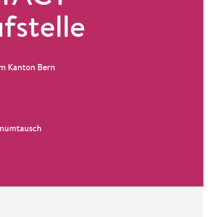
fstelle
 im Kanton Bern
enumtausch