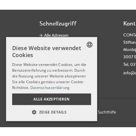
Schnellzugriff
Kont
CONT
Alle Adressen
Stiftun
Kontaktformular
Diese Website verwendet
Monbij
CONTACT Newsletter
Cookies
3007 
Social Media
GERMAN
Tel. 0
Diese Website verwendet Cookies, um die
Datenschutz
Benutzererfahrung zu verbessern. Durch
GERMAN
info@c
die Nutzung unserer Website akzeptieren
Impressum
FRENCH
Sie alle Cookies gemäss unserer Cookie-
Jobs
Richtlinie.
Datenschutzerklärung
ALLE AKZEPTIEREN
© 2026
CONTACT,
Stiftung für Suchthilfe
ZEIGE DETAILS
UNBEDINGT NOTWENDIGE
LEISTUNG