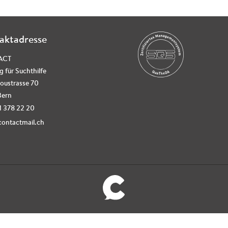
aktadresse
ACT
g für Suchthilfe
oustrasse 70
Bern
31 378 22 20
ontactmail.ch