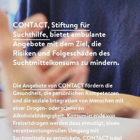
CONTACT,
Stiftung für
Suchthilfe,
bietet ambulante
Angebote mit dem Ziel, die
Risiken und Folgeschäden des
Suchtmittelkonsums zu mindern.
Die
Angebote von CONTACT
fördern die
Gesundheit, die persönlichen Kompetenzen
und die soziale Integration von Menschen mit
einer Drogen- oder schweren
Alkoholabhängigkeit. Konsumierende von
Freizeitdrogen werden dazu ermutigt, einen
verantwortungsvollen Umgang mit
Suchtmitteln zu entwickeln. CONTACT trägt