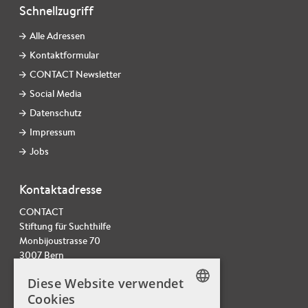
Schnellzugriff
Alle Adressen
Kontaktformular
CONTACT Newsletter
Social Media
Datenschutz
Impressum
Jobs
Kontaktadresse
CONTACT
Stiftung für Suchthilfe
Monbijoustrasse 70
3007 Bern
Tel. 031 378 22 20
Diese Website verwendet
info@contactmail.ch
Cookies