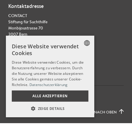
Kontaktadresse
CONTACT
Stiftung für Suchthilfe
Monbijoustrasse 70
3007 Bern
Tel. 031 378 22 20
Diese Website verwendet
info@contactmail.ch
Cookies
GERMAN
Diese Website verwendet Cookies, um die
Benutzererfahrung zu verbessern. Durch
GERMAN
die Nutzung unserer Website akzeptieren
FRENCH
Sie alle Cookies gemäss unserer Cookie-
Richtlinie.
Datenschutzerklärung
© 2026
CONTACT,
Stiftung für Suchthilfe
ALLE AKZEPTIEREN
ZEIGE DETAILS
NACH OBEN
UNBEDINGT NOTWENDIGE
LEISTUNG