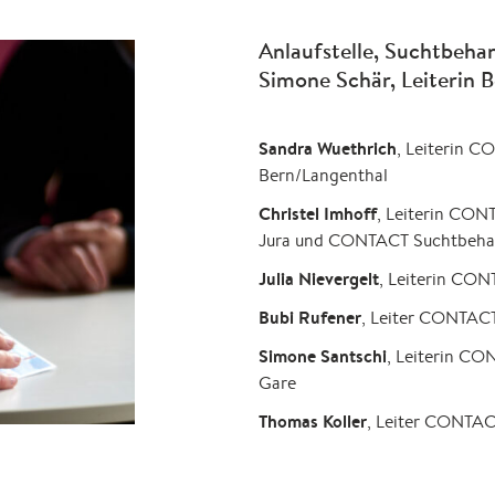
Anlaufstelle, Suchtbehan
Simone Schär, Leiterin B
Sandra Wuethrich
, Leiterin 
Bern/Langenthal
Christel Imhoff
, Leiterin CON
Jura und CONTACT Suchtbehan
Julia Nievergelt
, Leiterin CON
Bubi Rufener
, Leiter CONTACT
Simone Santschi
, Leiterin CO
Gare
Thomas Koller
, Leiter CONTAC