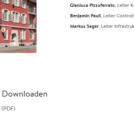
Gianluca Pizzoferrato
, Leiter
Benjamin Pauli
, Leiter Contro
Markus Sager
, Leiter Infrastru
 Downloaden
 (PDF)