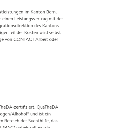
tleistungen im Kanton Bern.
er einen Leistungsvertrag mit der
grationsdirektion des Kantons
iger Teil der Kosten wird selbst
träge von CONTACT Arbeit oder
aTheDA-zertifiziert. QuaTheDA
rogen/Alkohol“ und ist ein
 Bereich der Suchthilfe, das
 (BAG) entwickelt wurde.