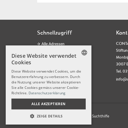
Schnellzugriff
Kont
CONT
Alle Adressen
Stiftun
Kontaktformular
Diese Website verwendet
Monbij
CONTACT Newsletter
Cookies
3007 
Social Media
GERMAN
Tel. 0
Diese Website verwendet Cookies, um die
Datenschutz
Benutzererfahrung zu verbessern. Durch
GERMAN
info@c
die Nutzung unserer Website akzeptieren
Impressum
FRENCH
Sie alle Cookies gemäss unserer Cookie-
Jobs
Richtlinie.
Datenschutzerklärung
ALLE AKZEPTIEREN
© 2026
CONTACT,
Stiftung für Suchthilfe
ZEIGE DETAILS
UNBEDINGT NOTWENDIGE