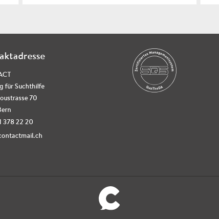
aktadresse
ACT
g für Suchthilfe
oustrasse 70
Bern
31 378 22 20
ontactmail.ch