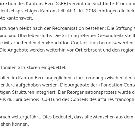
irektion des Kantons Bern (GEF) vereint die Suchthilfe-Progra
deutschsprachigen Kantonsteil. Ab 1. Juli 2018 erbringen die b
te kantonsweit.
stungen bleibt nach der Reorganisation bestehen: Die Stiftu
ng und Überlebenshilfe. Die Stiftung «Berner Gesundheit» stel
Die Mitarbeitenden der «Fondation Contact Jura bernois» werde
Die Angebote werden weiterhin vor Ort erbracht und den region
tonalen Strukturen eingebettet
sollen im Kanton Bern angeglichen, eine Trennung zwischen den 
rner Jura aufgehoben werden. Die Angebote der «Fondation Cont
ätigen Strukturen integriert. Der Reorganisationsprozess wurde d
ils du Jura bernois (CJB) und des Conseils des affaires francopho
uch weitergeführt. Dies bedeutet, dass alle Menschen aus dem Be
ziehen können.