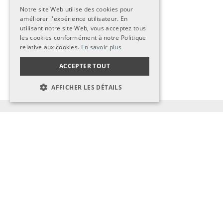
GERMAN
Beitrag teilen:
Notre site Web utilise des cookies pour
améliorer l'expérience utilisateur. En
GERMAN
utilisant notre site Web, vous acceptez tous
FRENCH
les cookies conformément à notre Politique
relative aux cookies.
En savoir plus
ACCEPTER TOUT
AFFICHER LES DÉTAILS
STRICTEMENT NÉCESSAIRES
PERFORMANCE
News & Jobs
CIBLAGE
voir tout
FONCTIONNALITÉ
Strictement nécessaires
Performance
01.07.2026
Ciblage
Fonctionnalité
Nouveau président du Conseil de fondation
de CONTACT : David Stampfli succède à