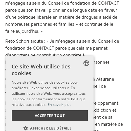
m’engage au sein du Conseil de fondation de CONTACT
parce que son travail pionnier de longue date en faveur
d’une politique libérale en matière de drogues a aidé de
nombreuses personnes et familles – et continue de le
faire aujourd’hui. »
Reto Schori ajoute : « Je m’engage au sein du Conseil de
fondation de CONTACT parce que cela me permet
d’apporter une contribution concrète à
l’accompagnement et à l’intégration des personnes
Ce site Web utilise des
confrontées à des problèmes d’addiction. »
cookies
Claudine Esseiva et Reto Schori succèdent à Maurane
GERMAN
Notre site Web utilise des cookies pour
Riesen et Gaby Reber, qui ont quitté le Conseil de
améliorer l'expérience utilisateur. En
GERMAN
fondation à la fin de l’année 2025.
utilisant notre site Web, vous acceptez tous
FRENCH
les cookies conformément à notre Politique
Le Conseil de fondation accompagne le développement
relative aux cookies.
En savoir plus
stratégique de CONTACT Fondation Aide Addiction et
ACCEPTER TOUT
soutient l’organisation dans l’accomplissement de sa
mission en tant que centre de compétences en matière de
AFFICHER LES DÉTAILS