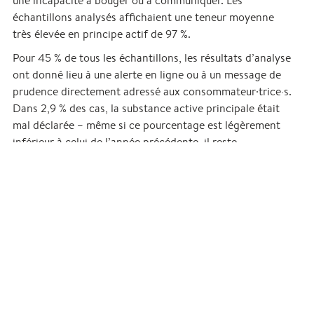
une incapacité à bouger ou à communiquer. Les
échantillons analysés affichaient une teneur moyenne
très élevée en principe actif de 97 %.
Pour 45 % de tous les échantillons, les résultats d’analyse
ont donné lieu à une alerte en ligne ou à un message de
prudence directement adressé aux consommateur∙trice·s.
Dans 2,9 % des cas, la substance active principale était
mal déclarée – même si ce pourcentage est légèrement
inférieur à celui de l’année précédente, il reste
préoccupant du point de vue de la réduction des risques.
En effet, en cas de fausse déclaration, des effets
inattendus peuvent survenir, ce qui représente un risque
accru pour les consommateur∙trice·s.
En 2024, les analyses ont porté sur un total de 1’698
échantillons remis sur les sites de Berne et de Bienne. À
l’exception des échantillons de cannabis, les analyses ont
été effectuées par le laboratoire de contrôle
pharmaceutique du canton de Berne.