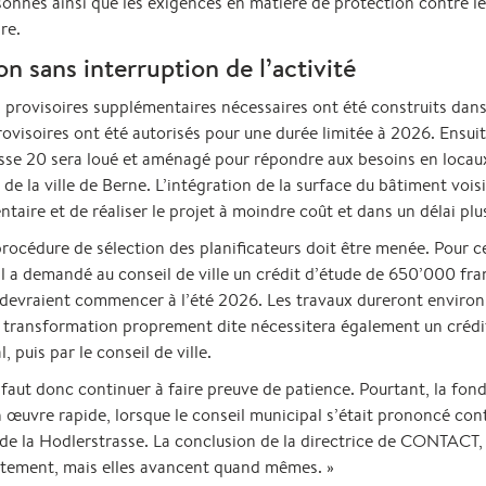
onnes ainsi que les exigences en matière de protection contre les
re.
n sans interruption de l’activité
provisoires supplémentaires nécessaires ont été construits dans
rovisoires ont été autorisés pour une durée limitée à 2026. Ensui
asse 20 sera loué et aménagé pour répondre aux besoins en locau
de la ville de Berne. L’intégration de la surface du bâtiment voi
aire et de réaliser le projet à moindre coût et dans un délai plu
océdure de sélection des planificateurs doit être menée. Pour cel
pal a demandé au conseil de ville un crédit d’étude de 650’000 fra
devraient commencer à l’été 2026. Les travaux dureront environ 
La transformation proprement dite nécessitera également un crédi
 puis par le conseil de ville.
aut donc continuer à faire preuve de patience. Pourtant, la fond
uvre rapide, lorsque le conseil municipal s’était prononcé contr
de la Hodlerstrasse. La conclusion de la directrice de CONTACT, R
ntement, mais elles avancent quand mêmes. »