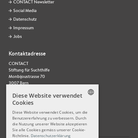
CONTACT Newsletter
Social Media
Datenschutz
Impressum
Jobs
Kontaktadresse
CONTACT
Stiftung für Suchthilfe
Monbijoustrasse 70
3007 Bern
Tel. 031 378 22 20
Diese Website verwendet
info@contactmail.ch
Cookies
GERMAN
Diese Website verwendet Cookies, um die
Benutzererfahrung zu verbessern. Durch
GERMAN
die Nutzung unserer Website akzeptieren
FRENCH
Sie alle Cookies gemäss unserer Cookie-
Richtlinie.
Datenschutzerklärung