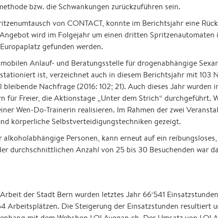
methode bzw. die Schwankungen zurückzuführen sein.
itzenumtausch von CONTACT, konnte im Berichtsjahr eine Rück
 Angebot wird im Folgejahr um einen dritten Spritzenautomaten i
m Europaplatz gefunden werden.
mobilen Anlauf- und Beratungsstelle für drogenabhängige Sexarb
 stationiert ist, verzeichnet auch in diesem Berichtsjahr mit 103
il bleibende Nachfrage (2016: 102; 21). Auch dieses Jahr wurden
n für Freier, die Aktionstage „Unter dem Strich“ durchgeführt. 
iner Wen-Do-Trainerin realisieren. Im Rahmen der zwei Veranst
und körperliche Selbstverteidigungstechniken gezeigt.
r alkoholabhängige Personen, kann erneut auf ein reibungsloses,
 der durchschnittlichen Anzahl von 25 bis 30 Besuchenden war d
beit der Stadt Bern wurden letztes Jahr 66‘541 Einsatzstunden g
54 Arbeitsplätzen. Die Steigerung der Einsatzstunden resultiert
menhang mit dem Webshop LOLAvegan.ch. Der Umsatz von LOLA 