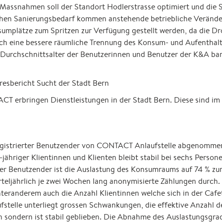
 Massnahmen soll der Standort Hodlerstrasse optimiert und die S
hen Sanierungsbedarf kommen anstehende betriebliche Veränder
sumplätze zum Spritzen zur Verfügung gestellt werden, da die Dr
ch eine bessere räumliche Trennung des Konsum- und Aufenthalt
Durchschnittsalter der Benutzerinnen und Benutzer der K&A barr
sbericht Sucht der Stadt Bern
 erbringen Dienstleistungen in der Stadt Bern. Diese sind im 
registrierter Benutzender von CONTACT Anlaufstelle abgenomme
-jähriger Klientinnen und Klienten bleibt stabil bei sechs Perso
er Benutzender ist die Auslastung des Konsumraums auf 74 % zu
rteljährlich je zwei Wochen lang anonymisierte Zählungen durch
randerem auch die Anzahl Klientinnen welche sich in der Cafet
elle unterliegt grossen Schwankungen, die effektive Anzahl de
 sondern ist stabil geblieben. Die Abnahme des Auslastungsgr