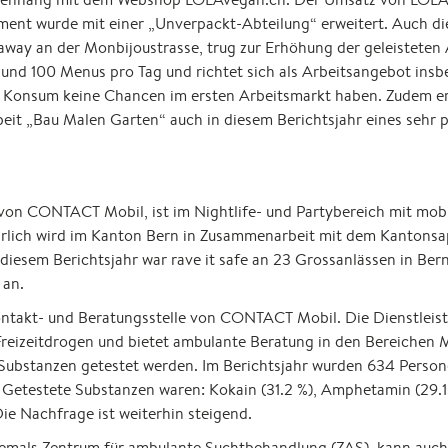
iment wurde mit einer „Unverpackt-Abteilung“ erweitert. Auch 
way an der Monbijoustrasse, trug zur Erhöhung der geleisteten 
und 100 Menus pro Tag und richtet sich als Arbeitsangebot ins
 Konsum keine Chancen im ersten Arbeitsmarkt haben. Zudem e
t „Bau Malen Garten“ auch in diesem Berichtsjahr eines sehr p
ng von CONTACT Mobil, ist im Nightlife- und Partybereich mit mob
ährlich wird im Kanton Bern in Zusammenarbeit mit dem Kantons
iesem Berichtsjahr war rave it safe an 23 Grossanlässen in Bern
 an.
ontakt- und Beratungsstelle von CONTACT Mobil. Die Dienstleist
eizeitdrogen und bietet ambulante Beratung in den Bereichen M
ubstanzen getestet werden. Im Berichtsjahr wurden 634 Persone
. Getestete Substanzen waren: Kokain (31.2 %), Amphetamin (29.1
Die Nachfrage ist weiterhin steigend.
ls Zentrum für ambulante Suchtbehandlung (ZAS), kann auch i