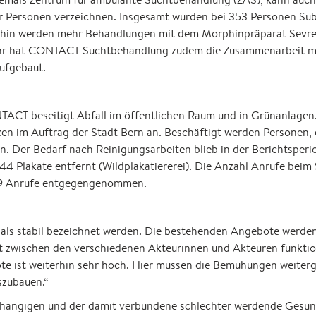
r Personen verzeichnen. Insgesamt wurden bei 353 Personen Su
erhin werden mehr Behandlungen mit dem Morphinpräparat Sevre
ahr hat CONTACT Suchtbehandlung zudem die Zusammenarbeit m
ufgebaut.
TACT beseitigt Abfall im öffentlichen Raum und in Grünanlagen. 
en im Auftrag der Stadt Bern an. Beschäftigt werden Personen, 
en. Der Bedarf nach Reinigungsarbeiten blieb in der Berichtsperio
4 Plakate entfernt (Wildplakatiererei). Die Anzahl Anrufe beim 
 19 Anrufe entgegengenommen.
 als stabil bezeichnet werden. Die bestehenden Angebote werden
 zwischen den verschiedenen Akteurinnen und Akteuren funktionie
e ist weiterhin sehr hoch. Hier müssen die Bemühungen weiterge
szubauen.“
ängigen und der damit verbundene schlechter werdende Gesund