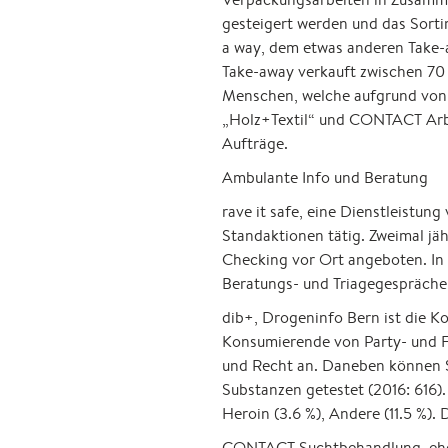
gesteigert werden und das Sort
a way, dem etwas anderen Take-a
Take-away verkauft zwischen 70 
Menschen, welche aufgrund von
„Holz+Textil“ und CONTACT Arbei
Aufträge.
Ambulante Info und Beratung
rave it safe, eine Dienstleistu
Standaktionen tätig. Zweimal j
Checking vor Ort angeboten. In d
Beratungs- und Triagegespräche
dib+, Drogeninfo Bern ist die K
Konsumierende von Party- und Fr
und Recht an. Daneben können S
Substanzen getestet (2016: 616)
Heroin (3.6 %), Andere (11.5 %). 
CONTACT Suchtbehandlung, ehema