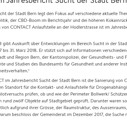
ucht der Stadt Bern legt den Fokus auf verschiedene aktuelle Th
itik, der CBD-Boom im Berichtsjahr und dei höheren Kokainrüc
g von CONTACT Anlaufstelle an der Hodlerstrasse ist im Jahresbe
8 gibt Auskunft über Entwicklungen im Bereich Sucht in der Stad
7 bis 31. März 2018. Er stützt sich auf Informationen verschiedene
Stadt und Region Bern, der Kantonspolizei, der Gesundheits- und
hte und Studien des Bundesamts für Gesundheit und anderer Ins
itsverhalten.“
T im Jahresbericht Sucht der Stadt Bern ist die Sanierung von
en Standort für die Kontakt- und Anlaufstelle für Drogenabhängi
otversuchs prüfen, ob und wie der Perimeter Bollwerk/ Schütze
rund zwölf Objekte auf Stadtgebiet geprüft. Darunter waren sow
ztlich aufgrund ihrer Grösse, der Raumstruktur, des Aussenraums
arum beschloss der Gemeinderat im Dezember 2017, die Suche 