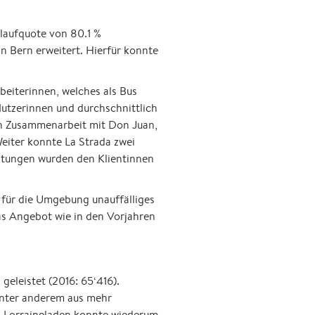
laufquote von 80.1 %
n Bern erweitert. Hierfür konnte
eiterinnen, welches als Bus
 Nutzerinnen und durchschnittlich
 in Zusammenarbeit mit Don Juan,
Weiter konnte La Strada zwei
altungen wurden den Klientinnen
 für die Umgebung unauffälliges
as Angebot wie in den Vorjahren
eleistet (2016: 65‘416).
 unter anderem aus mehr
Lorraineladen konnte wiederum