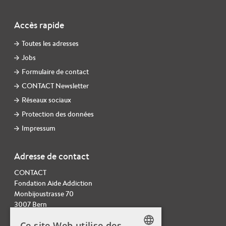
Accès rapide
Toutes les adresses
Jobs
Formulaire de contact
CONTACT Newsletter
Réseaux sociaux
Protection des données
Impressum
Adresse de contact
CONTACT
Fondation Aide Addiction
Monbijoustrasse 70
3007 Bern
Tel. 031 378 22 20
Ce site Web utilise des
info@contactmail.ch