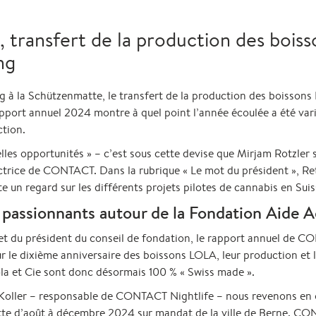
, transfert de la production des bois
ng
g à la Schützenmatte, le transfert de la production des boissons
apport annuel 2024 montre à quel point l’année écoulée a été va
tion.
es opportunités » – c’est sous cette devise que Mirjam Rotzler 
ctrice de CONTACT. Dans la rubrique « Le mot du président », Re
un regard sur les différents projets pilotes de cannabis en Suiss
assionnants autour de la Fondation Aide A
ce et du président du conseil de fondation, le rapport annuel d
ur le dixième anniversaire des boissons LOLA, leur production et l
la et Cie sont donc désormais 100 % « Swiss made ».
oller – responsable de CONTACT Nightlife – nous revenons en ou
e d’août à décembre 2024 sur mandat de la ville de Berne. CONT