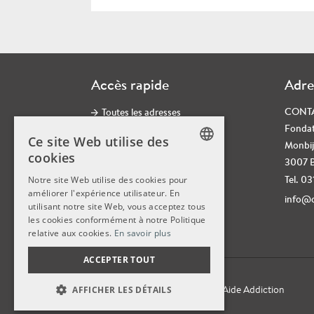
Accès rapide
Adre
CONT
Toutes les adresses
Fondat
Jobs
Ce site Web utilise des
Monbij
Formulaire de contact
cookies
3007 
GERMAN
CONTACT Newsletter
Tel. 0
Notre site Web utilise des cookies pour
Réseaux sociaux
améliorer l'expérience utilisateur. En
GERMAN
info@c
utilisant notre site Web, vous acceptez tous
Protection des données
FRENCH
les cookies conformément à notre Politique
Impressum
relative aux cookies.
En savoir plus
ACCEPTER TOUT
© 2026
CONTACT,
Fondation Aide Addiction
AFFICHER LES DÉTAILS
STRICTEMENT NÉCESSAIRES