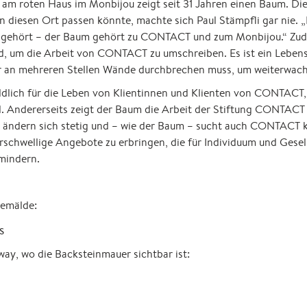
 am roten Haus im Monbijou zeigt seit 31 Jahren einen Baum. Die
 diesen Ort passen könnte, machte sich Paul Stämpfli gar nie. 
 hingehört – der Baum gehört zu CONTACT und zum Monbijou.“ Zud
, um die Arbeit von CONTACT zu umschreiben. Es ist ein Lebensb
r an mehreren Stellen Wände durchbrechen muss, um weiterwac
ildlich für die Leben von Klientinnen und Klienten von CONTACT,
. Andererseits zeigt der Baum die Arbeit der Stiftung CONTAC
ändern sich stetig und – wie der Baum – sucht auch CONTACT k
schwellige Angebote zu erbringen, die für Individuum und Gesel
mindern.
emälde:
s
y, wo die Backsteinmauer sichtbar ist: