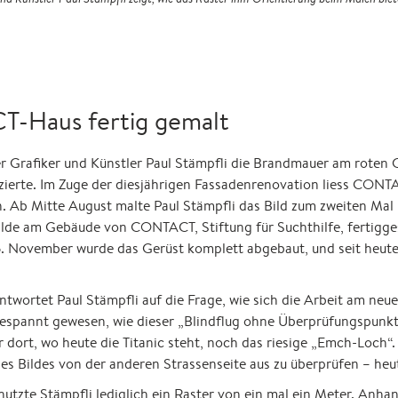
-Haus fertig gemalt
erner Grafiker und Künstler Paul Stämpfli die Brandmauer am ro
ierte. Im Zuge der diesjährigen Fassadenrenovation liess CONT
 Ab Mitte August malte Paul Stämpfli das Bild zum zweiten Mal 
älde am Gebäude von CONTACT, Stiftung für Suchthilfe, fertig
/ 6. November wurde das Gerüst komplett abgebaut, und seit heu
ntwortet Paul Stämpfli auf die Frage, wie sich die Arbeit am neu
i gespannt gewesen, wie dieser „Blindflug ohne Überprüfungspun
 dort, wo heute die Titanic steht, noch das riesige „Emch-Loch“.
es Bildes von der anderen Strassenseite aus zu überprüfen – heu
 nutzte Stämpfli lediglich ein Raster von ein mal ein Meter. Anhan