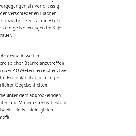
vorgegangen als vor dreissig
n der verschiedenen Flächen
rn wollte – zentral die Blätter
h einige Neuerungen im Sujet,
mauer.
e deshalb, weil in
ere solcher Bäume anzutreffen
n über 40 Metern erreichen. Die
lte Exemplar also um einiges
türlicher Gegebenheiten.
 die unter dem abbröckelnden
dem die Mauer effektiv besteht.
ackstein ist nicht gleich
mpfli.