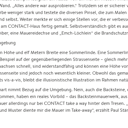
Wand. „Alles andere war ausprobieren.“ Trotzdem sei er sicherer 
rbe weniger stark und testete die diversen Pinsel, die zum Male
 selbst. Weiter merkte er sich einige Stellen vor, die er verbesse
 am CONTACT-Haus fertig gemalt. Selbstverständlich gibt es auc
eiber, eine Mauereidechse und „Emch-Löchlein“ die Brandschutz
Umgebung
n Höhe und elf Metern Breite eine Sommerlinde. Eine Sommerlind
eispiel auf der gegenüberliegenden Strassenseite – gleich mehr
wachsen schnell, sind widerstandfähig und können eine Höhe vo
senseite sind jedoch noch wesentlich kleiner. Obwohl das gema
ts vis-a-vis, bleibt die illusionistische Illustration im Rahmen na
mart nimmt Bezug auf die Umgebung. Nein, auch die Backsteine,
ommen, haben ein reales Vorbild – das Backsteinmauerwerk, aus 
auer allerdings nur bei CONTACT take a way hinter dem Tresen. „B
 und Muster diente mir die Mauer im Take-away“, erzählt Paul Stä